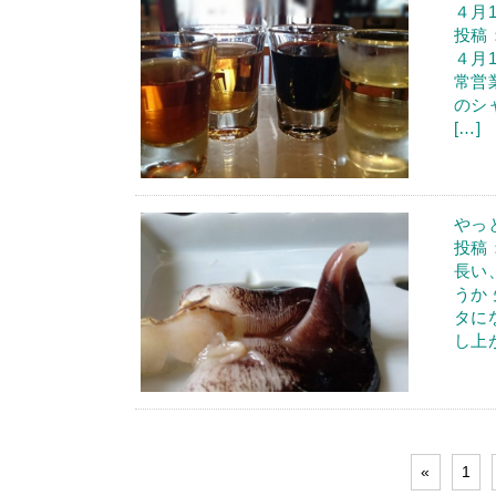
４月1
投稿：
４月
常営
のシ
[…]
やっ
投稿：
長い
うか
タに
し上が
«
1