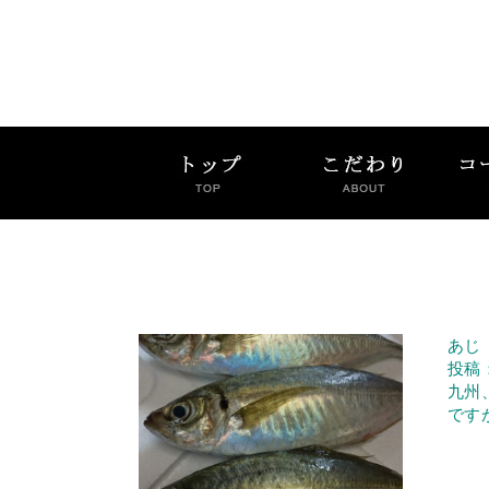
あじ
投稿：
九州
です