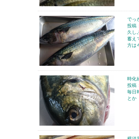
でっ
投稿：
久し
蓄え
方は今
時化
投稿：
毎日
とか
横須