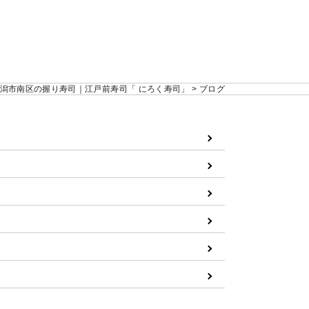
潟市南区の握り寿司｜江戸前寿司「 にろく寿司」
>
ブログ