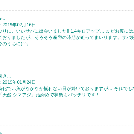
か…
2019年02月16日
ぶりに、いいサバに出会いました‼ 1,4キロアップ… まだお腹に
ておりましたが、そろそろ産卵の時期が迫ってまいります。サバ
のうちに(^^;
続き…
2019年01月24日
時化で…魚がなかなか揃わない日が続いておりますが… それでも
「天然 シマアジ」活締めで状態もバッチリです!!
賀