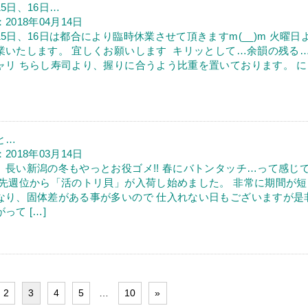
5日、16日…
2018年04月14日
15日、16日は都合により臨時休業させて頂きますm(__)m 火曜日
業いたします。 宜しくお願いします キリッとして…余韻の残る
ャリ ちらし寿司より、握りに合うよう比重を置いております。 に
と…
2018年03月14日
、長い新潟の冬もやっとお役ゴメ!! 春にバトンタッチ…って感じ
 先週位から「活のトリ貝」が入荷し始めました。 非常に期間が短
なり、固体差がある事が多いので 仕入れない日もございますが是
って […]
2
3
4
5
…
10
»