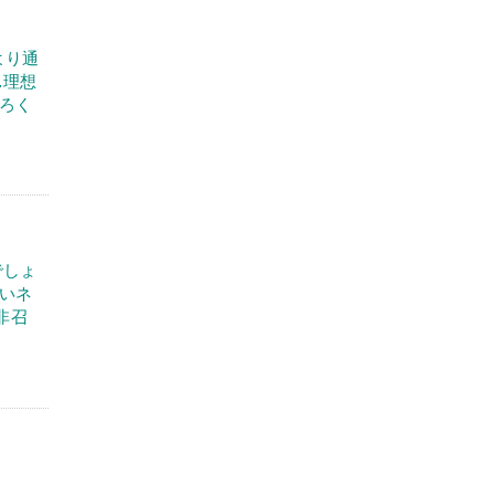
より通
…理想
ろく
でしょ
いネ
非召